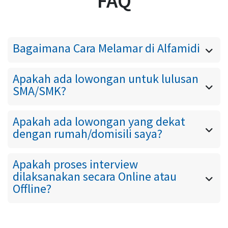
FAQ
Bagaimana Cara Melamar di Alfamidi
Silahkan cari lowongan yang tersedia
Apakah ada lowongan untuk lulusan
di portal ini, sesuaikgan dengan
SMA/SMK?
kualifikasi anda
Ada, silahkan cek lowongan Crew
Apakah ada lowongan yang dekat
Store atau Helper
dengan rumah/domisili saya?
Karena Alfamidi sudah hampir
Apakah proses interview
tersebar di seluruh Indonesia,
dilaksanakan secara Online atau
sekarang anda bisa cek lowongan
Offline?
yang tersedia berdasarkan wilayah
Untuk proses interview dapat
domisili tempat tinggal terdekat anda
dilaksanakan secara Online maupun