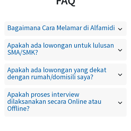
FAQ
Bagaimana Cara Melamar di Alfamidi
Silahkan cari lowongan yang tersedia
Apakah ada lowongan untuk lulusan
di portal ini, sesuaikgan dengan
SMA/SMK?
kualifikasi anda
Ada, silahkan cek lowongan Crew
Apakah ada lowongan yang dekat
Store atau Helper
dengan rumah/domisili saya?
Karena Alfamidi sudah hampir
Apakah proses interview
tersebar di seluruh Indonesia,
dilaksanakan secara Online atau
sekarang anda bisa cek lowongan
Offline?
yang tersedia berdasarkan wilayah
Untuk proses interview dapat
domisili tempat tinggal terdekat anda
dilaksanakan secara Online maupun